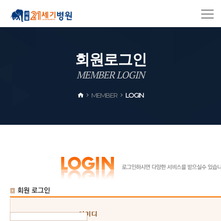
회
원
로
그
인
M
E
M
B
E
R
L
O
G
I
N
MEMBER
LOGIN